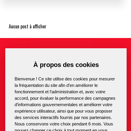
GRANDS PROJETS
LUSIGNAN MAGAZINE
Aucun post à afficher
CONSEIL DES JEUNES
LUSIGNAN
LÉGENDAIRE
.fr
À propos des cookies
Suivez-nous
SUR LES TRACES DE MÉLUSINE
Bienvenue ! Ce site utilise des cookies pour mesurer
HISTOIRE
la fréquentation du site afin d’en améliorer le
fonctionnement et l’administration et, avec votre
05 49 43 31 48
Mairie de Lusignan
PATRIMOINE
accord, pour évaluer la performance des campagnes
2 Place du 8 Mai 1945
Contact
d’informations gouvernementales et améliorer votre
86600 Lusignan
LUSIGNAN, PETITE CITÉ DE CARACTÈRE
expérience utilisateur, ainsi que pour vous proposer
des services interactifs fournis par nos partenaires.
PATRIMOINE – FICHES PRATIQUES
Nous conservons votre choix pendant 6 mois. Vous
pouvez changer ce choix à tout moment en vous