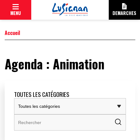
Cookies management panel
MENU
DEMARCHES
Accueil
Agenda : Animation
CITOYENNE
MAIRIE
TOUTES LES CATÉGORIES
ÉLUS
DÉLIBÉRATIONS
COMMISSIONS