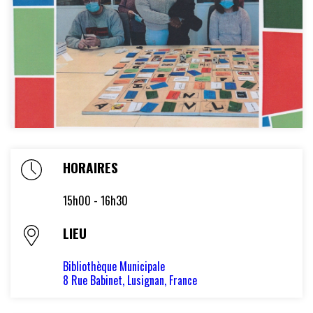
GRANDS PROJETS
LUSIGNAN MAGAZINE
CONSEIL DES JEUNES
LÉGENDAIRE
HORAIRES
SUR LES TRACES DE MÉLUSINE
15h00 - 16h30
HISTOIRE
LIEU
PATRIMOINE
Bibliothèque Municipale
LUSIGNAN, PETITE CITÉ DE CARACTÈRE
8 Rue Babinet, Lusignan, France
PATRIMOINE – FICHES PRATIQUES