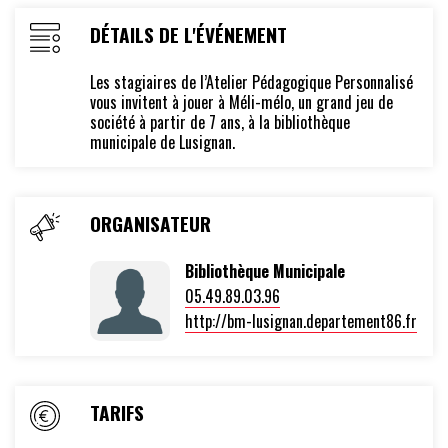
PATRIMOINE BÂTI
DÉTAILS DE L'ÉVÉNEMENT
PATRIMOINE NATUREL
Les stagiaires de l’Atelier Pédagogique Personnalisé
REFUGE JACQUAIRE
vous invitent à jouer à
Méli-mélo,
un grand jeu de
société à partir de 7 ans, à la bibliothèque
municipale de Lusignan.
ATTRACTIVE
ORGANISATEUR
ÉCONOMIE
Bibliothèque Municipale
LES ARTISANS ET COMMERÇANTS
05.49.89.03.96
FOIRES ET MARCHÉS
http://bm-lusignan.departement86.fr
CULTURE, SPORTS ET LOISIRS
TARIFS
LES ASSOCIATIONS