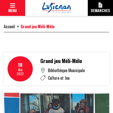
Cookies management panel
MENU
DEMARCHES
Accueil
Grand jeu Méli-Mélo
CITOYENNE
Grand jeu Méli-Mélo
18
MAIRIE
Mai
Bibliothèque Municipale
2022
Culture et Jeu
ÉLUS
DÉLIBÉRATIONS
COMMISSIONS