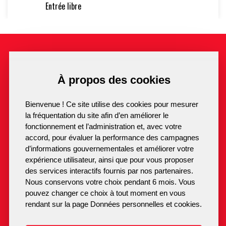
ÉQUIPEMENTS SPORTIFS
Entrée libre
BIBLIOTHÈQUE MUNICIPALE
TOURISME
LUSIGNAN
.fr
CAMPING MUNICIPAL DE VAUCHIRON **
À propos des cookies
Suivez-nous
JARDIN MÉDIÉVAL
Bienvenue ! Ce site utilise des cookies pour mesurer
BUREAU D’INFORMATION TOURISTIQUE
la fréquentation du site afin d’en améliorer le
fonctionnement et l’administration et, avec votre
05 49 43 31 48
Mairie de Lusignan
GRAND PARC
accord, pour évaluer la performance des campagnes
2 Place du 8 Mai 1945
Contact
d’informations gouvernementales et améliorer votre
HÉBERGEMENT ET RESTAURATION
86600 Lusignan
expérience utilisateur, ainsi que pour vous proposer
des services interactifs fournis par nos partenaires.
LABELS ET JUMELAGES
Nous conservons votre choix pendant 6 mois. Vous
pouvez changer ce choix à tout moment en vous
GRANDS ÉVÈNEMENTS
rendant sur la page Données personnelles et cookies.
FÊTE MÉDIÉVALE