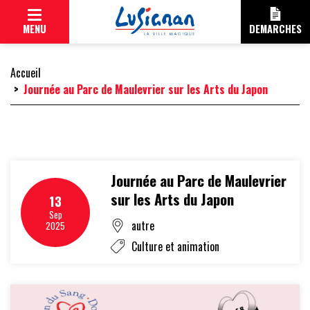
Cookies management panel
MENU
DEMARCHES
Accueil
Journée au Parc de Maulevrier sur les Arts du Japon
CITOYENNE
Journée au Parc de Maulevrier
MAIRIE
sur les Arts du Japon
13
Sep
ÉLUS
autre
2025
Culture et animation
DÉLIBÉRATIONS
COMMISSIONS