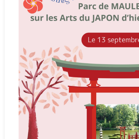
ÉQUIPEMENTS SPORTIFS
BIBLIOTHÈQUE MUNICIPALE
TOURISME
CAMPING MUNICIPAL DE VAUCHIRON **
JARDIN MÉDIÉVAL
BUREAU D’INFORMATION TOURISTIQUE
GRAND PARC
HÉBERGEMENT ET RESTAURATION
LABELS ET JUMELAGES
GRANDS ÉVÈNEMENTS
FÊTE MÉDIÉVALE