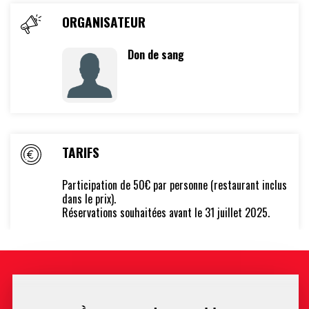
URBANISME
ORGANISATEUR
MOBILITÉ
Don de sang
ENVIRONNEMENT
SERVICES FUNÉRAIRES
LOCATION DE SALLES ET DE MATÉRIELS
TARIFS
MAISON FRANCE SERVICES
Participation de 50€ par personne (restaurant inclus
ACTUALITÉS
dans le prix).
Réservations souhaitées avant le 31 juillet 2025.
AGENDA
CONTACT
LUSIGNAN
.fr