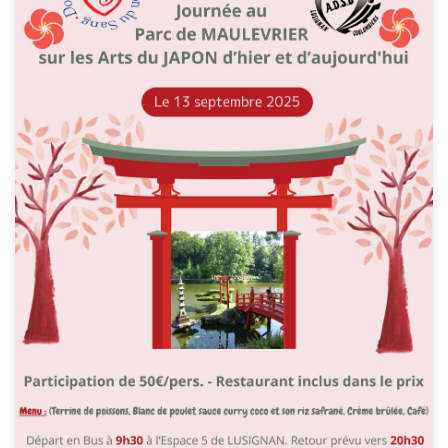
GRANDS PROJETS
LUSIGNAN MAGAZINE
CONSEIL DES JEUNES
LÉGENDAIRE
SUR LES TRACES DE MÉLUSINE
HISTOIRE
PATRIMOINE
LUSIGNAN, PETITE CITÉ DE CARACTÈRE
PATRIMOINE – FICHES PRATIQUES