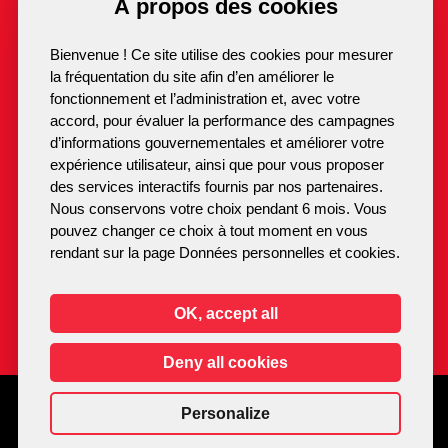
À propos des cookies
Suivez-nous
Bienvenue ! Ce site utilise des cookies pour mesurer
la fréquentation du site afin d’en améliorer le
fonctionnement et l’administration et, avec votre
05 49 43 31 48
Mairie de Lusignan
accord, pour évaluer la performance des campagnes
2 Place du 8 Mai 1945
Contact
d’informations gouvernementales et améliorer votre
86600 Lusignan
expérience utilisateur, ainsi que pour vous proposer
des services interactifs fournis par nos partenaires.
Nous conservons votre choix pendant 6 mois. Vous
pouvez changer ce choix à tout moment en vous
rendant sur la page Données personnelles et cookies.
OK, accept all
Deny all cookies
Personalize
2021 - Une réalisation de l'