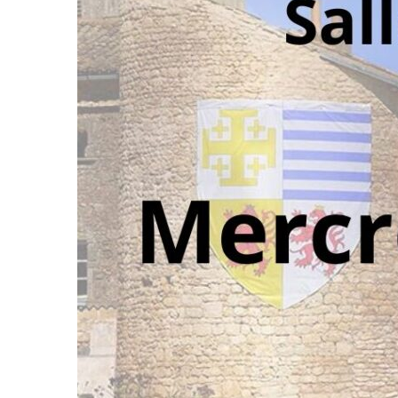
PATRIMOINE BÂTI
PATRIMOINE NATUREL
REFUGE JACQUAIRE
ATTRACTIVE
ÉCONOMIE
LES ARTISANS ET COMMERÇANTS
FOIRES ET MARCHÉS
CULTURE, SPORTS ET LOISIRS
LES ASSOCIATIONS