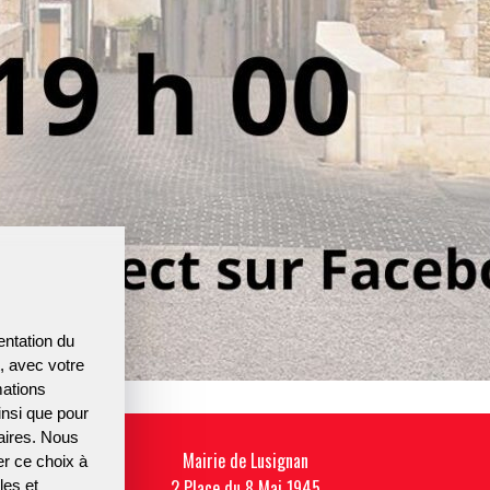
entation du
t, avec votre
mations
insi que pour
naires. Nous
Mairie de Lusignan
r ce choix à
2 Place du 8 Mai 1945
les et