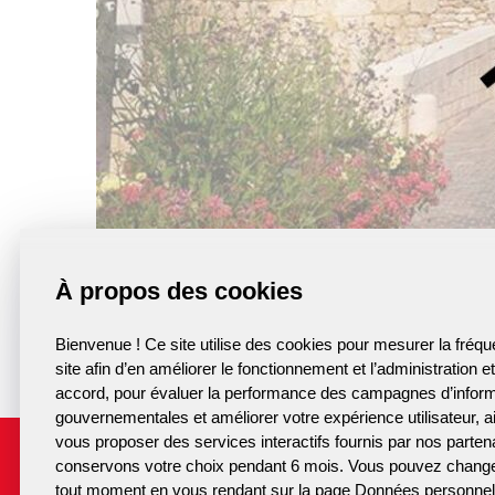
ÉQUIPEMENTS SPORTIFS
BIBLIOTHÈQUE MUNICIPALE
TOURISME
CAMPING MUNICIPAL DE VAUCHIRON **
JARDIN MÉDIÉVAL
BUREAU D’INFORMATION TOURISTIQUE
GRAND PARC
À propos des cookies
HÉBERGEMENT ET RESTAURATION
Bienvenue ! Ce site utilise des cookies pour mesurer la fréqu
site afin d’en améliorer le fonctionnement et l’administration e
LABELS ET JUMELAGES
accord, pour évaluer la performance des campagnes d’infor
gouvernementales et améliorer votre expérience utilisateur, a
GRANDS ÉVÈNEMENTS
vous proposer des services interactifs fournis par nos parte
LUSIGNAN
conservons votre choix pendant 6 mois. Vous pouvez change
.fr
FÊTE MÉDIÉVALE
tout moment en vous rendant sur la page Données personnel