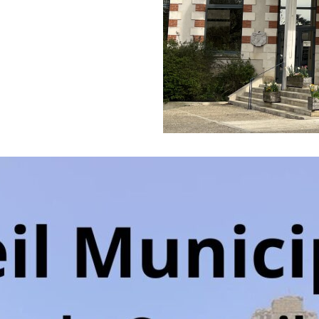
SOLIDARIT
URBANISM
MOBILITÉ
ENVIRONN
SERVICES 
LOCATION 
MAISON FR
ACTUALIT
AGENDA
CONTACT