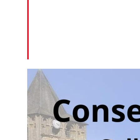
GRANDS PROJETS
LUSIGNAN MAGAZINE
CONSEIL DES JEUNES
LÉGENDAIRE
SUR LES TRACES DE MÉLUSINE
HISTOIRE
PATRIMOINE
LUSIGNAN, PETITE CITÉ DE CARACTÈRE
PATRIMOINE – FICHES PRATIQUES