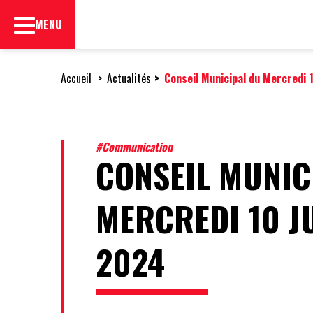
Cookies management panel
MENU
Accueil
Actualités
Conseil Municipal du Mercredi 1
CITOYENNE
#Communication
CONSEIL MUNIC
MAIRIE
MERCREDI 10 J
ÉLUS
2024
DÉLIBÉRATIONS
COMMISSIONS